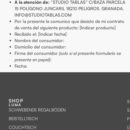
A la atención de:
“STUDIO TABLAS” C/BAZA PARCELA
15 POLÍGONO JUNCARIL 18210 PELIGROS. GRANADA.
INFO@STUDIOTABLAS.COM
Por la presente le comunico que desisto de mi contrato
de venta del siguiente producto: [Indicar producto]
Recibido el: [Indicar fecha]
Nombre del consumidor:
Domicilio del consumidor:
Firma del consumidor
(solo si el presente formulario se
presenta en papel)
:
Fecha:
SHOP
S
LUMA
SCHWEBENDE REGALBÖDEN
BEISTELLTISCH
P
COUCHTISCH
Ü