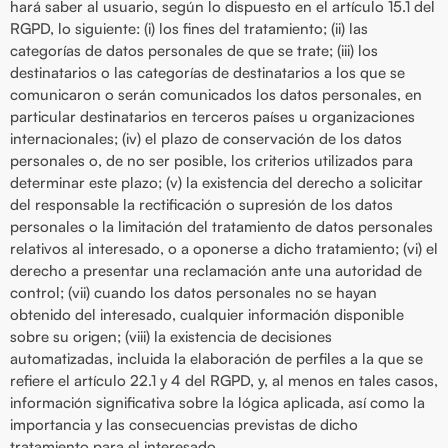
hará saber al usuario, según lo dispuesto en el artículo 15.1 del
RGPD, lo siguiente: (i) los fines del tratamiento; (ii) las
categorías de datos personales de que se trate; (iii) los
destinatarios o las categorías de destinatarios a los que se
comunicaron o serán comunicados los datos personales, en
particular destinatarios en terceros países u organizaciones
internacionales; (iv) el plazo de conservación de los datos
personales o, de no ser posible, los criterios utilizados para
determinar este plazo; (v) la existencia del derecho a solicitar
del responsable la rectificación o supresión de los datos
personales o la limitación del tratamiento de datos personales
relativos al interesado, o a oponerse a dicho tratamiento; (vi) el
derecho a presentar una reclamación ante una autoridad de
control; (vii) cuando los datos personales no se hayan
obtenido del interesado, cualquier información disponible
sobre su origen; (viii) la existencia de decisiones
automatizadas, incluida la elaboración de perfiles a la que se
refiere el artículo 22.1 y 4 del RGPD, y, al menos en tales casos,
información significativa sobre la lógica aplicada, así como la
importancia y las consecuencias previstas de dicho
tratamiento para el interesado.