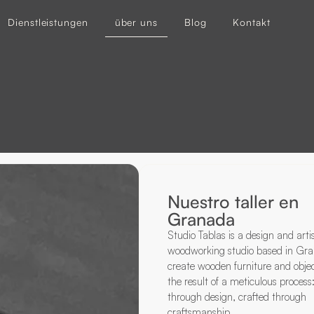
Dienstleistungen
über uns
Blog
Kontakt
Nuestro taller en
Granada
Studio Tablas is a design and arti
woodworking studio based in Gr
create wooden furniture and objec
the result of a meticulous process
through design, crafted through
craftsmanship.