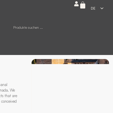
DE
ES
EN
FR
IT
sanal
anada. We
ts that are
: conceived