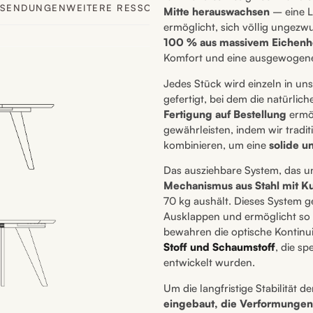
KSENDUNGEN
WEITERE RESSOURCEN
Mitte herauswachsen
– eine L
ermöglicht, sich völlig ungezwu
100 % aus massivem Eichenh
Komfort und eine ausgewogene
Jedes Stück wird einzeln in u
gefertigt, bei dem die natürlic
Fertigung auf Bestellung
ermög
gewährleisten, indem wir tradit
kombinieren, um eine
solide un
Das ausziehbare System, das unau
Mechanismus aus Stahl mit K
70 kg aushält. Dieses System g
Ausklappen und ermöglicht so 
bewahren die optische Kontinui
Stoff und Schaumstoff
, die s
entwickelt wurden.
Um die langfristige Stabilität d
eingebaut, die Verformungen