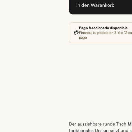
In den Warenkorb
Pago fraccionado disponible
💳
Financia tu pedido en 3, 6 o 12 cu
pago
Der ausziehbare runde Tisch
M
funktionales Design setzt und 