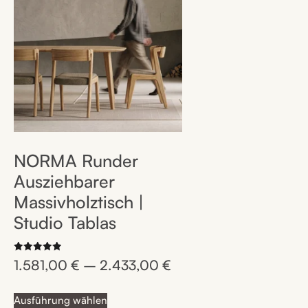
NORMA Runder
Ausziehbarer
Massivholztisch |
Studio Tablas
Bewertet
1.581,00
€
–
2.433,00
€
mit
5.00
von 5
Ausführung wählen