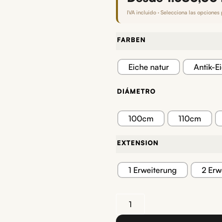
IVA incluido · Selecciona las opciones 
FARBEN
Eiche natur
Antik-E
DIÁMETRO
100cm
110cm
EXTENSION
1 Erweiterung
2 Erw