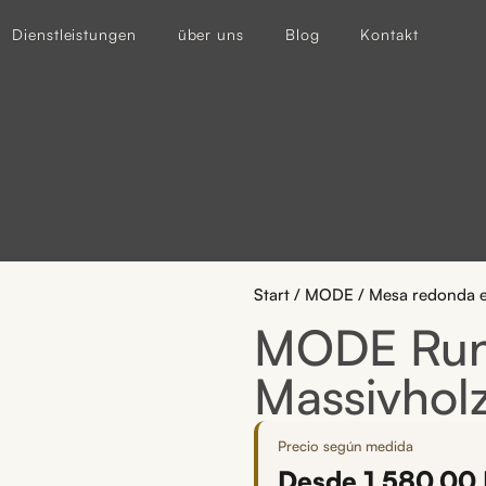
Dienstleistungen
über uns
Blog
Kontakt
Start
/
MODE
/ Mesa redonda e
MODE Rund
Massivholz
Precio según medida
Desde
1.580,00