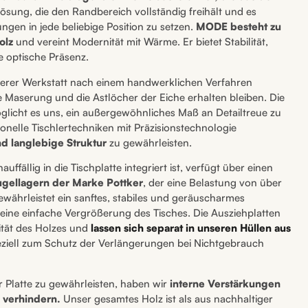
ösung, die den Randbereich vollständig freihält und es
ngen in jede beliebige Position zu setzen.
MODE besteht zu
olz
und vereint Modernität mit Wärme. Er bietet Stabilität,
 optische Präsenz.
nserer Werkstatt nach einem handwerklichen Verfahren
he Maserung und die Astlöcher der Eiche erhalten bleiben. Die
licht es uns, ein außergewöhnliches Maß an Detailtreue zu
ionelle Tischlertechniken mit Präzisionstechnologie
d langlebige Struktur
zu gewährleisten.
ffällig in die Tischplatte integriert ist, verfügt über einen
ugellagern der Marke Pottker
, der eine Belastung von über
ewährleistet ein sanftes, stabiles und geräuscharmes
eine einfache Vergrößerung des Tisches. Die Ausziehplatten
tät des Holzes und
lassen sich separat in unseren Hüllen aus
peziell zum Schutz der Verlängerungen bei Nichtgebrauch
er Platte zu gewährleisten, haben wir
interne Verstärkungen
 verhindern.
Unser gesamtes Holz ist als aus nachhaltiger