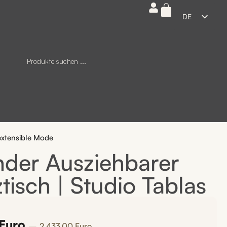
DE
ES
EN
FR
IT
xtensible Mode
er Ausziehbarer
tisch | Studio Tablas
Euro
2.433,00
Euro
—