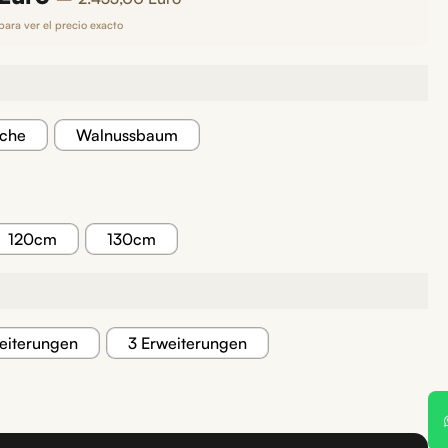
para ver el precio exacto
iche
Walnussbaum
120cm
130cm
eiterungen
3 Erweiterungen