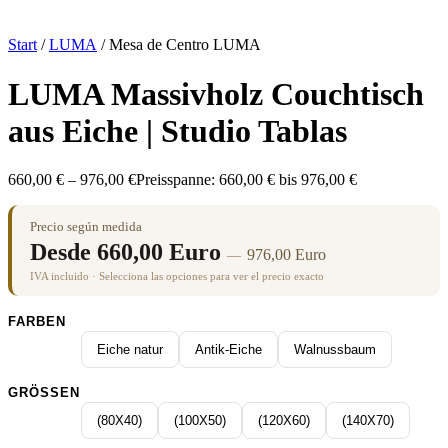
Start
/
LUMA
/ Mesa de Centro LUMA
LUMA Massivholz Couchtisch
aus Eiche | Studio Tablas
660,00
€
–
976,00
€
Preisspanne: 660,00 € bis 976,00 €
Precio según medida
Desde
660,00
Euro
976,00
Euro
—
IVA incluido · Selecciona las opciones para ver el precio exacto
FARBEN
Eiche natur
Antik-Eiche
Walnussbaum
GRÖSSEN
(80X40)
(100X50)
(120X60)
(140X70)