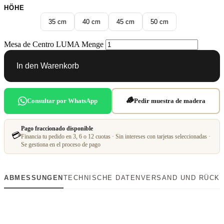
HÖHE
35 cm
40 cm
45 cm
50 cm
Mesa de Centro LUMA Menge
In den Warenkorb
🪵
Consultar por WhatsApp
Pedir muestra de madera
Pago fraccionado disponible
💳
Financia tu pedido en 3, 6 o 12 cuotas · Sin intereses con tarjetas seleccionadas ·
Se gestiona en el proceso de pago
ABMESSUNGEN
TECHNISCHE DATEN
VERSAND UND RÜCK