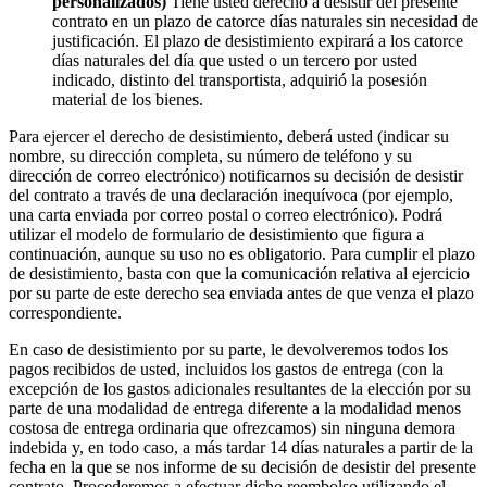
personalizados)
Tiene usted derecho a desistir del presente
contrato en un plazo de catorce días naturales sin necesidad de
justificación. El plazo de desistimiento expirará a los catorce
días naturales del día que usted o un tercero por usted
indicado, distinto del transportista, adquirió la posesión
material de los bienes.
Para ejercer el derecho de desistimiento, deberá usted (indicar su
nombre, su dirección completa, su número de teléfono y su
dirección de correo electrónico) notificarnos su decisión de desistir
del contrato a través de una declaración inequívoca (por ejemplo,
una carta enviada por correo postal o correo electrónico). Podrá
utilizar el modelo de formulario de desistimiento que figura a
continuación, aunque su uso no es obligatorio. Para cumplir el plazo
de desistimiento, basta con que la comunicación relativa al ejercicio
por su parte de este derecho sea enviada antes de que venza el plazo
correspondiente.
En caso de desistimiento por su parte, le devolveremos todos los
pagos recibidos de usted, incluidos los gastos de entrega (con la
excepción de los gastos adicionales resultantes de la elección por su
parte de una modalidad de entrega diferente a la modalidad menos
costosa de entrega ordinaria que ofrezcamos) sin ninguna demora
indebida y, en todo caso, a más tardar 14 días naturales a partir de la
fecha en la que se nos informe de su decisión de desistir del presente
contrato. Procederemos a efectuar dicho reembolso utilizando el