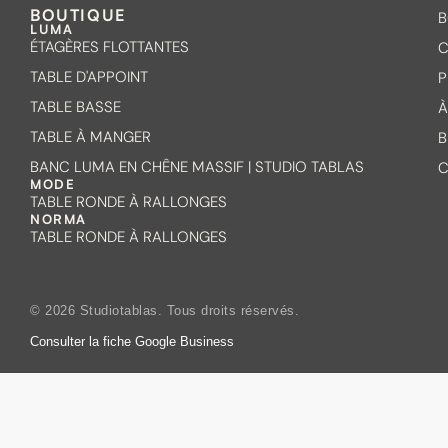
BOUTIQUE
B
LUMA
ÉTAGÈRES FLOTTANTES
C
TABLE D'APPOINT
P
TABLE BASSE
À
TABLE À MANGER
B
BANC LUMA EN CHÊNE MASSIF | STUDIO TABLAS
C
MODE
TABLE RONDE À RALLONGES
NORMA
TABLE RONDE À RALLONGES
© 2026 Studiotablas. Tous droits réservés.
Consulter la fiche Google Business