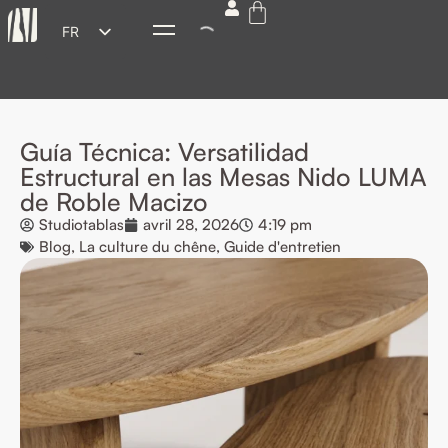
FR
ES
EN
DE
Guía Técnica: Versatilidad
IT
Estructural en las Mesas Nido LUMA
de Roble Macizo
Studiotablas
avril 28, 2026
4:19 pm
Blog
,
La culture du chêne
,
Guide d'entretien