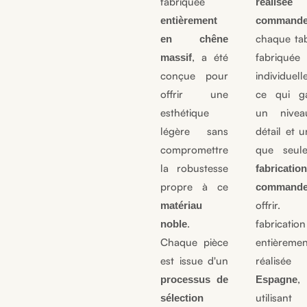
fabriquée
réalisé
entièrement
command
chaque tab
en chêne
, a été
fabriquée
massif
conçue pour
individuel
offrir une
ce qui ga
esthétique
un nive
légère sans
détail et 
compromettre
que seul
la robustesse
fabricati
propre à ce
command
offrir. 
matériau
.
fabricati
noble
Chaque pièce
entièremen
est issue d'un
réalis
,
processus de
Espagne
utilisa
sélection