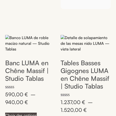
Banc LUMA en
Tables Basses
Chêne Massif |
Gigognes LUMA
Studio Tablas
en Chêne Massif
| Studio Tablas
Note
590,00
€
–
5.00
sur 5
Note
940,00
€
1.237,00
€
–
5.00
sur 5
1.520,00
€
Choix des options