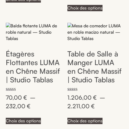
Choix des options
Étagères
Table de Salle à
Flottantes LUMA
Manger LUMA
en Chêne Massif
en Chêne Massif
| Studio Tablas
| Studio Tablas
Note
Note
70,00
€
–
1.206,00
€
–
4.86
4.92
sur 5
sur 5
232,00
€
2.211,00
€
Choix des options
Choix des options