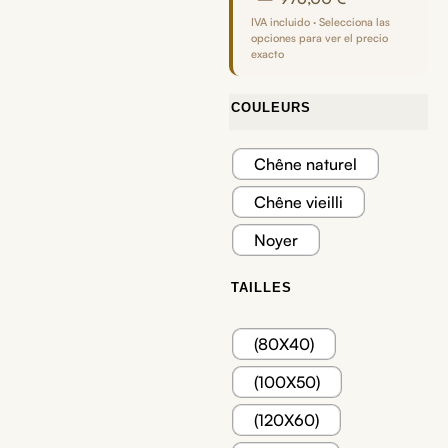
IVA incluido · Selecciona las
opciones para ver el precio
exacto
COULEURS
Chêne naturel
Chêne vieilli
Noyer
TAILLES
(80X40)
(100X50)
(120X60)