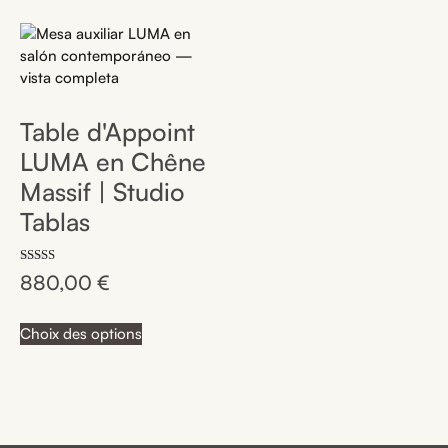
Table d'Appoint
LUMA en Chêne
Massif | Studio
Tablas
Note
880,00
€
4.75
sur 5
Choix des options