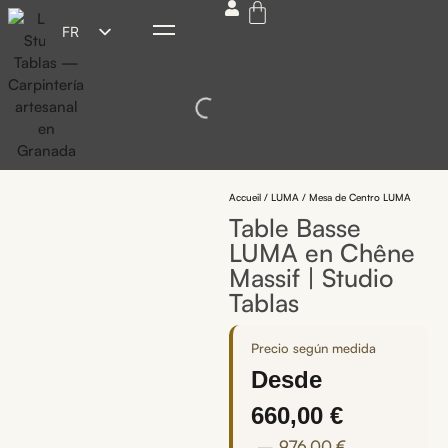
FR
ES
EN
DE
IT
Accueil
/
LUMA
/ Mesa de Centro LUMA
Table Basse
LUMA en Chêne
Massif | Studio
Tablas
Precio según medida
Desde
660,00
€
976,00
€
—