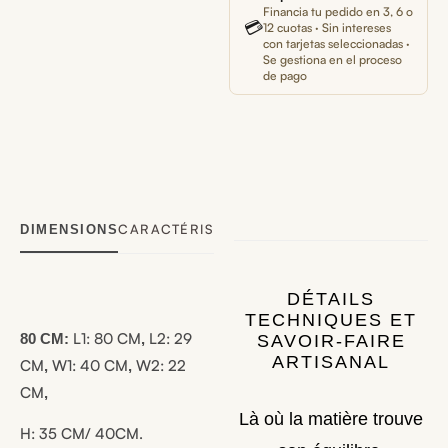
Financia tu pedido en 3, 6 o
💳
12 cuotas · Sin intereses
con tarjetas seleccionadas ·
Se gestiona en el proceso
de pago
CARACTÉRISTIQUES TECHNIQUES
LIVRAISO
DIMENSIONS
DÉTAILS
TECHNIQUES ET
L1:
80 CM
L2:
29
80 CM:
,
SAVOIR-FAIRE
ARTISANAL
CM
W1:
40 CM
W2:
22
,
,
CM
,
Là où la matière trouve
H:
35 CM/ 40CM.