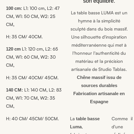
son équilibre.
L1:
100 cm
L2:
47
100 cm:
,
La table basse LUMA est un
CM
W1:
50 CM
W2:
25
,
,
hymne à la simplicité
CM
,
sculpté dans du bois massif.
H:
35 CM/ 40CM.
Une silhouette d'inspiration
méditerranéenne qui met à
L1:
120 cm
L2:
65
120 cm
,
l'honneur l'authenticité du
CM
W1:
60 CM
W2:
30
,
,
matériau et la précision
CM
,
artisanale de Studio Tablas.
Chêne massif issu de
H:
35 CM/ 40CM/ 45CM.
sources durables
L1:
140 CM
L2:
83
140 CM:
,
Fabrication artisanale en
CM
W1:
70 CM
W2:
35
,
,
Espagne
CM
,
La
Comme il 
H:
40 CM/ 45CM/ 50CM.
table basse
,
d'un
Luma