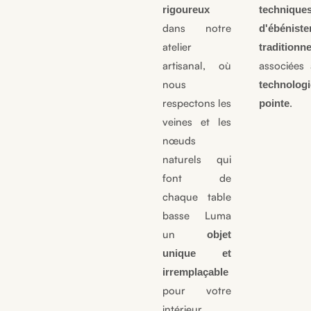
rigoureux
technique
dans notre
d'ébéniste
atelier
traditionne
artisanal, où
associées
nous
technolog
respectons les
.
pointe
veines et les
nœuds
naturels qui
font de
chaque table
basse Luma
un
objet
unique et
irremplaçable
pour votre
intérieur.