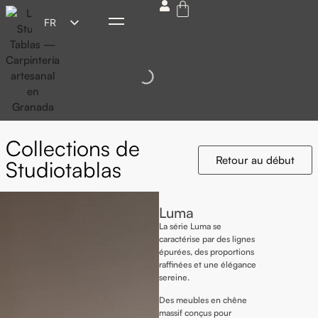
FR
ES
EN
DE
IT
Collections de
Retour au début
Studiotablas
Luma
La série Luma se
caractérise par des lignes
épurées, des proportions
raffinées et une élégance
sereine.
Des meubles en chêne
massif conçus pour