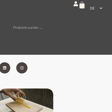
DE
ES
EN
FR
IT