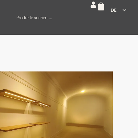
DE
ES
EN
FR
IT