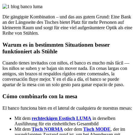
Die gängigste Kombination – und das aus gutem Grund: Eine Bank
an der Längsseite des Tisches bietet Platz für mehr Personen auf
kleinerem Raum und sorgt für eine viel aufgeräumtere Optik als eine
Reihe von Stühlen.
Warum es in bestimmten Situationen besser
funktioniert als Stühle
Cuando tienes invitados con niños, el banco es mucho más fácil —
los niños se suben y se bajan sin mover nada. En cenas largas con
amigos, sin brazos ni respaldos rígidos entre comensales, la
conversación fluye mejor. Y en el día a día, el banco se puede
apartar de la mesa con un solo gesto para ganar espacio de paso.
Cómo combinarlo con la mesa
El banco funciona bien en el lateral de cualquiera de nuestras mesas:
Mit dem
rechteckigen Esstisch LUMA
in derselben
Ausführung für ein einheitliches Gesamtbild
Mit dem
Tisch NORMA
oder dem
Tisch MODE
, der im
ausgeklappten Zustand rund ist, um bei Abendessen mit