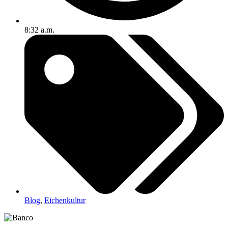
8:32 a.m.
Blog
,
Eichenkultur