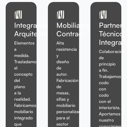
Integración
Mobiliario
Partner
Arquitectónica:
Contract:
Técnico
Integral:
Elementos
Alta
a
resistencia
Colaboración
medida.
y
de
Trasladamos
diseño
principio
el
de
a fin.
concepto
autor.
Trabajamos
del
Fabricación
codo
plano
de
con
a la
mesas,
codo
realidad.
sillas y
con el
Fabricamos
mobiliario
interiorista.
mobiliario
personalizado
Aportamos
integrado
para el
nuestro
que
sector
conocimiento