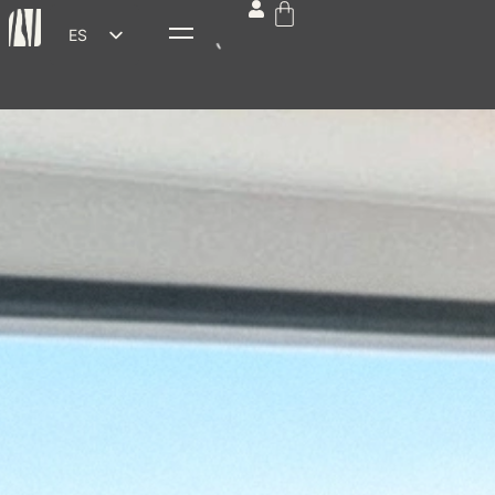
ES
EN
FR
DE
IT