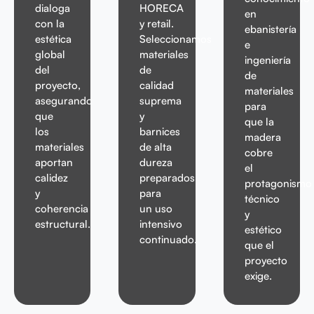
dialoga
HORECA
en
con la
y retail.
ebanistería
estética
Seleccionamos
e
global
materiales
ingeniería
del
de
de
proyecto,
calidad
materiales
asegurando
suprema
para
que
y
que la
los
barnices
madera
materiales
de alta
cobre
aportan
dureza
el
calidez
preparados
protagonismo
y
para
técnico
coherencia
un uso
y
estructural.
intensivo
estético
continuado.
que el
proyecto
exige.