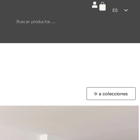
ES
EN
FR
DE
IT
Ir a colecciones