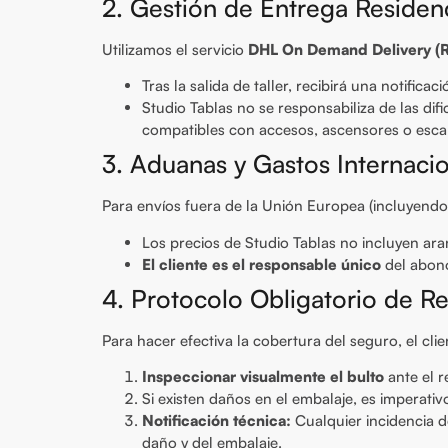
2. Gestión de Entrega Residenc
Utilizamos el servicio
DHL On Demand Delivery (R
Tras la salida de taller, recibirá una notificac
Studio Tablas no se responsabiliza de las dif
compatibles con accesos, ascensores o esca
3. Aduanas y Gastos Internaci
Para envíos fuera de la Unión Europea (incluyend
Los precios de Studio Tablas no incluyen ar
El cliente es el responsable único
del abono
4. Protocolo Obligatorio de R
Para hacer efectiva la cobertura del seguro, el cli
Inspeccionar visualmente el bulto
ante el r
Si existen daños en el embalaje, es imperativ
Notificación técnica:
Cualquier incidencia 
daño y del embalaje.