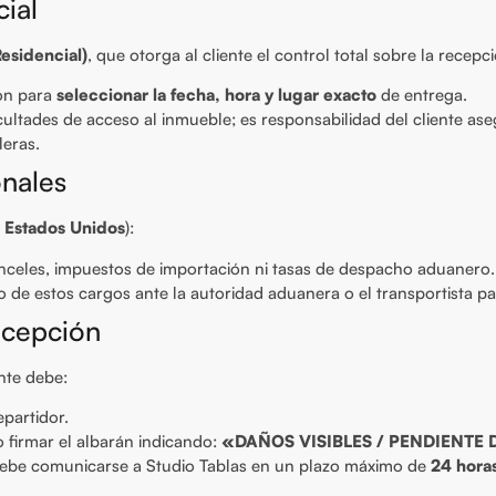
ial
esidencial)
, que otorga al cliente el control total sobre la recepc
ión para
seleccionar la fecha, hora y lugar exacto
de entrega.
icultades de acceso al inmueble; es responsabilidad del cliente as
leras.
onales
o
Estados Unidos
):
anceles, impuestos de importación ni tasas de despacho aduanero.
 de estos cargos ante la autoridad aduanera o el transportista par
ecepción
ente debe:
epartidor.
o firmar el albarán indicando:
«DAÑOS VISIBLES / PENDIENTE 
debe comunicarse a Studio Tablas en un plazo máximo de
24 hora