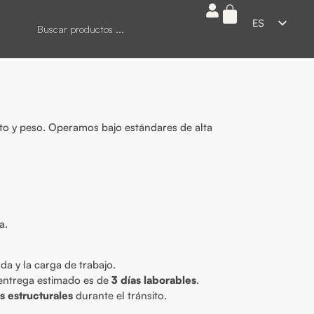
ES
EN
FR
DE
IT
o y peso. Operamos bajo estándares de alta
a.
da y la carga de trabajo.
e entrega estimado es de
3 días laborables
.
 estructurales
durante el tránsito.