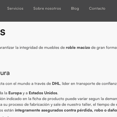
Servicios
Sobre nosotros
Blog
Contacto
os
rantizar la integridad de muebles de
roble macizo
de gran format
tura
cta con el mundo a través de
DHL
, líder en transporte de confianz
da la
Europa
y a
Estados Unidos
.
ción indicado en la ficha de producto puede variar segun la deman
za su proceso de fabricación y sale de nuestro taller, el tiempo d
os están
íntegramente asegurados contra pérdida, robo o daños