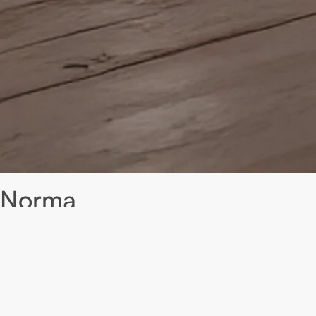
Norma
Roble macizo, líneas estructurales y una presencia sobria
definen la Serie Norma.
Pensada para espacios que valoran la funcionalidad sin
renunciar al carácter, esta colección de mesas de comedor
combina proporción, solidez y elegancia contenida.