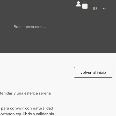
ES
EN
FR
DE
IT
volver al inicio
tenidas y una estética serena
 para convivir con naturalidad
tando equilibrio y calidez sin