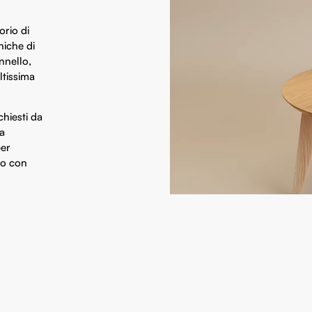
orio di
niche di
nnello,
ltissima
hiesti da
da
per
co con