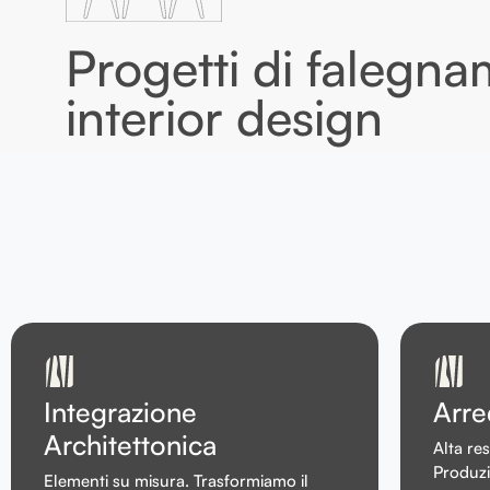
Progetti di falegna
interior design
Integrazione
Arre
Architettonica
Alta re
Produzi
Elementi su misura. Trasformiamo il