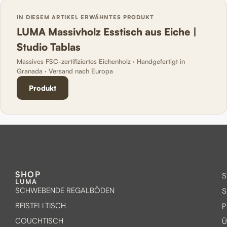
IN DIESEM ARTIKEL ERWÄHNTES PRODUKT
LUMA Massivholz Esstisch aus Eiche |
Studio Tablas
Massives FSC-zertifiziertes Eichenholz · Handgefertigt in
Granada · Versand nach Europa
Produkt
SHOP
S
LUMA
SCHWEBENDE REGALBÖDEN
BEISTELLTISCH
P
COUCHTISCH
Ü