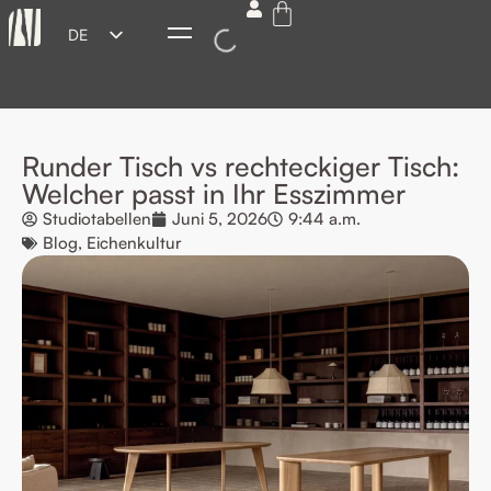
DE
ES
EN
FR
Runder Tisch vs rechteckiger Tisch:
IT
Welcher passt in Ihr Esszimmer
Studiotabellen
Juni 5, 2026
9:44 a.m.
Blog
,
Eichenkultur