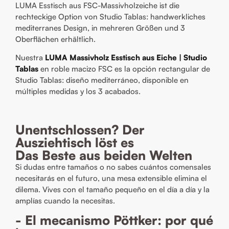
LUMA Esstisch aus FSC-Massivholzeiche ist die
rechteckige Option von Studio Tablas: handwerkliches
mediterranes Design, in mehreren Größen und 3
Oberflächen erhältlich.
Nuestra
LUMA Massivholz Esstisch aus Eiche | Studio
Tablas
en roble macizo FSC es la opción rectangular de
Studio Tablas: diseño mediterráneo, disponible en
múltiples medidas y los 3 acabados.
Unentschlossen? Der
Ausziehtisch löst es
Das Beste aus beiden Welten
Si dudas entre tamaños o no sabes cuántos comensales
necesitarás en el futuro, una
mesa extensible
elimina el
dilema. Vives con el tamaño pequeño en el día a día y la
amplías cuando la necesitas.
- El mecanismo Pöttker: por qué