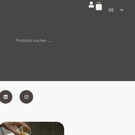
DE
ES
EN
FR
IT