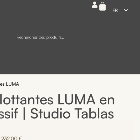
FR
ES
EN
DE
IT
ntes LUMA
Flottantes LUMA en
if | Studio Tablas
232,00
€