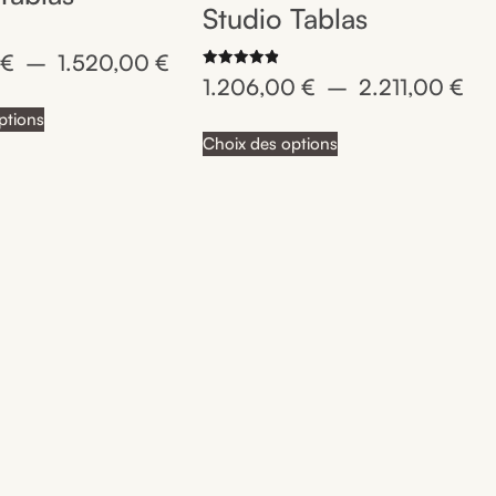
Studio Tablas
0
€
–
1.520,00
€
Note
1.206,00
€
–
2.211,00
€
4.92
sur 5
ptions
Choix des options