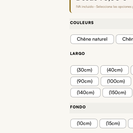
IVA incluido · Selecciona las opciones 
COULEURS
Chêne naturel
Chêne
LARGO
(30cm)
(40cm)
(90cm)
(100cm)
(140cm)
(150cm)
FONDO
(10cm)
(15cm)