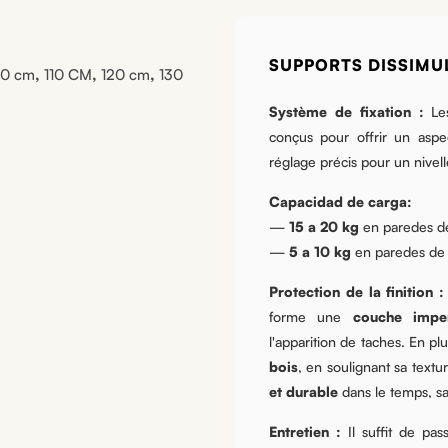
SUPPORTS DISSIMUL
00 cm
,
110 CM
,
120 cm
,
130
Système de fixation :
Les
conçus pour offrir un asp
réglage précis pour un nivell
Capacidad de carga:
—
15 a 20 kg
en paredes de
—
5 a 10 kg
en paredes de p
Protection de la finition :
forme une
couche impe
l'apparition de taches. En pl
bois
, en soulignant sa textu
et durable
dans le temps, san
Entretien :
Il suffit de pa