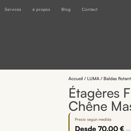
Services
à propos
Blog
Contact
Accueil
/
LUMA
/ Baldas flota
Étagères 
Chêne Mass
Precio según medida
Desde
70,00
€
—