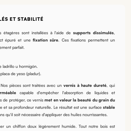
ÉS ET STABILITÉ
 étagères sont installées à l'aide de
supports dissimulés
,
ect épuré et une
fixation sûre
. Ces fixations permettent un
ement parfait.
 ladrillo u hormigón.
laca de yeso (pladur).
Nos pièces sont traitées avec un
vernis à haute dureté
, qui
rméable
capable d'empêcher l'absorption de liquides et
us de protéger, ce vernis
met en valeur la beauté du grain du
re et sa profondeur naturelle. Le résultat est une surface
stable
s qu'il soit nécessaire d'appliquer des huiles nourrissantes.
sser un chiffon doux légèrement humide. Tout notre bois est