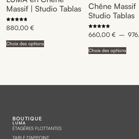
Chêne Massif 
Massif | Studio Tablas
Studio Tablas
Note
880,00
€
4.75
Note
sur 5
660,00
€
–
976
5.00
sur 5
Choix des options
Choix des options
BOUTIQUE
LUMA
ÉTAGÈRES FLOTTANTES
TABLE D'APPOINT