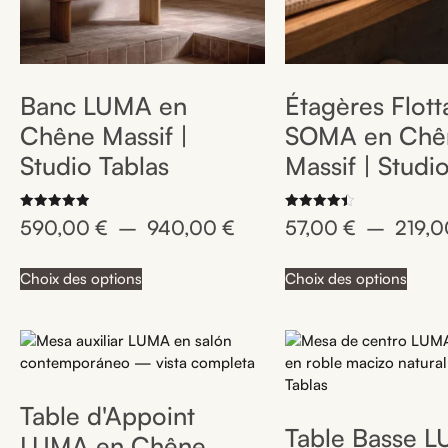
Banc LUMA en
Étagères Flott
Chêne Massif |
SOMA en Chê
Studio Tablas
Massif | Studi
Note
Note
590,00
€
–
940,00
€
57,00
€
–
219,
5.00
4.50
sur 5
sur 5
Choix des options
Choix des options
Table d'Appoint
Table Basse 
LUMA en Chêne