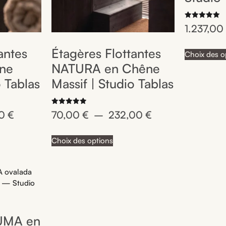
Note
1.237,0
5.00
sur 5
antes
Étagères Flottantes
Choix des o
ne
NATURA en Chêne
o Tablas
Massif | Studio Tablas
Note
00
€
70,00
€
–
232,00
€
5.00
sur 5
Choix des options
LUMA en